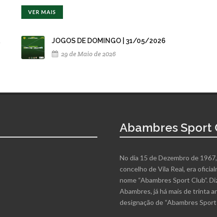
VER MAIS
JOGOS DE DOMINGO | 31/05/2026
29 de Maio de 2026
Abambres Sport 
No dia 15 de Dezembro de 1967,
concelho de Vila Real, era ofici
nome “Abambres Sport Club”. Di
Abambres, já há mais de trinta a
designação de “Abambres Sport C