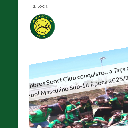
LOGIN
2026
Abambres Sport Club conquis
Futebol Masculino Sub-16 É