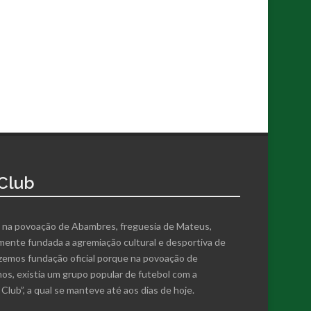
Club
 na povoação de Abambres, freguesia de Mateus,
almente fundada a agremiação cultural e desportiva de
zemos fundação oficial porque na povoação de
nos, existia um grupo popular de futebol com a
lub”, a qual se manteve até aos dias de hoje.