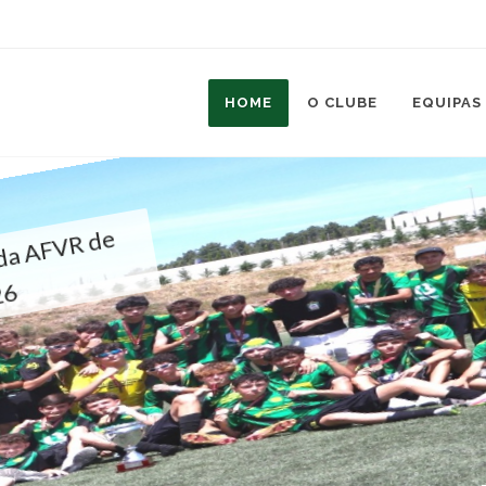
HOME
O CLUBE
EQUIPAS
tou a Taça da AFVR de
poca 2025/26